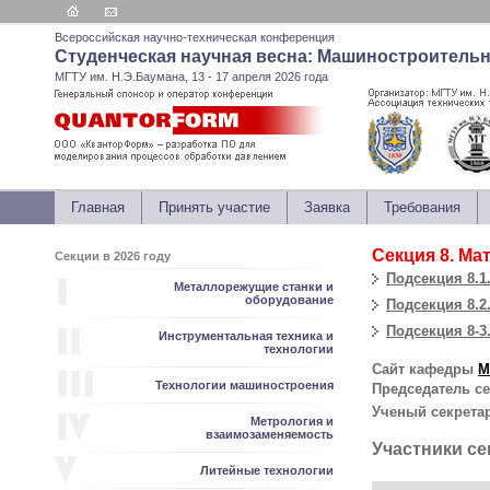
Всероссийская научно-техническая конференция
Студенческая научная весна: Машиностроитель
МГТУ им. Н.Э.Баумана, 13 - 17 апреля 2026 года
Главная
Принять участие
Заявка
Требования
Секция 8. Ма
Секции в 2026 году
Подсекция 8.1
Металлорежущие станки и
оборудование
Подсекция 8.
Подсекция 8-3
Инструментальная техника и
технологии
Сайт кафедры
М
Технологии машиностроения
Председатель с
Ученый секрета
Метрология и
взаимозаменяемость
Участники се
Литейные технологии