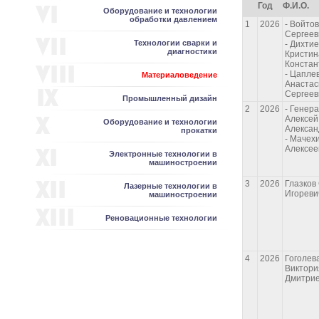
Год
Ф.И.О.
Оборудование и технологии
обработки давлением
1
2026
- Войто
Сергеев
Технологии сварки и
- Дихти
диагностики
Кристин
Констан
- Цапле
Материаловедение
Анастас
Сергеев
Промышленный дизайн
2
2026
- Генер
Алексей
Оборудование и технологии
Алексан
прокатки
- Мачех
Алексее
Электронные технологии в
машиностроении
3
2026
Глазков
Лазерные технологии в
Игореви
машиностроении
Реновационные технологии
4
2026
Гоголев
Виктори
Дмитри