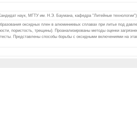
андидат наук, МГТУ им. Н.Э. Баумана, кафедра "Литейные технологии")
образования оксидных плен в алюминиевых сплавах при литье под давле
ности, пористость, трещины). Проанализированы методы оценки загрязн
il тесты. Представлены способы борьбы с оксидными включениями на эта