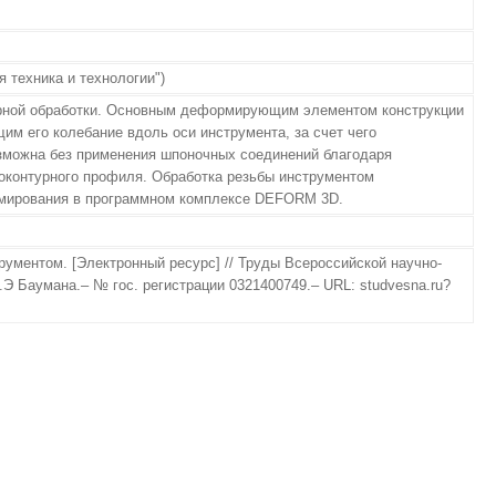
 техника и технологии")
арной обработки. Основным деформирующим элементом конструкции
 его колебание вдоль оси инструмента, за счет чего
озможна без применения шпоночных соединений благодаря
ноконтурного профиля. Обработка резьбы инструментом
рмирования в программном комплексе DEFORM 3D.
ментом. [Электронный ресурс] // Труды Всероссийской научно-
Э Баумана.– № гос. регистрации 0321400749.– URL: studvesna.ru?