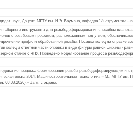
идат наук, Доцент, МГТУ им. Н.Э. Баумана, кафедра "Инструментальная
ция сборного инструмента для резьбодеформирования способом планет
олец с резьбовым профилем, расположенным под углом, обеспечивающим
упрочнение профиля обработанной резьбы. Посадка колец на оправке в
ий колец и ответной части оправки в виде фигуры равной ширины - рав
езерном станке с ЧПУ. Проведено моделирование процесса резьбодефо
сследование процесса формирования резьбы резьбодеформирующим инстру
ческая весна 2014: Машиностроительные технологии».– М.: МГТУ им. Н.
я: 08.08.2026).– Загл. с экрана.