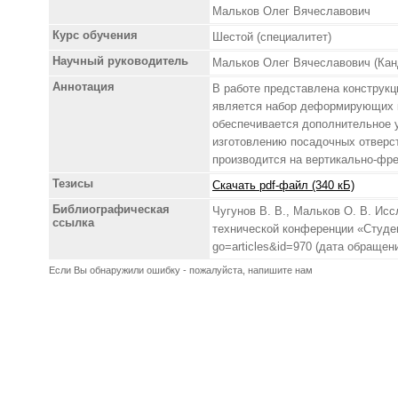
Мальков Олег Вячеславович
Курс обучения
Шестой (специалитет)
Научный руководитель
Мальков Олег Вячеславович (Канд
Аннотация
В работе представлена конструк
является набор деформирующих к
обеспечивается дополнительное 
изготовлению посадочных отверст
производится на вертикально-фр
Тезисы
Скачать pdf-файл (340 кБ)
Библиографическая
Чугунов В. В., Мальков О. В. И
ссылка
технической конференции «Студен
go=articles&id=970 (дата обращени
Если Вы обнаружили ошибку - пожалуйста, напишите нам