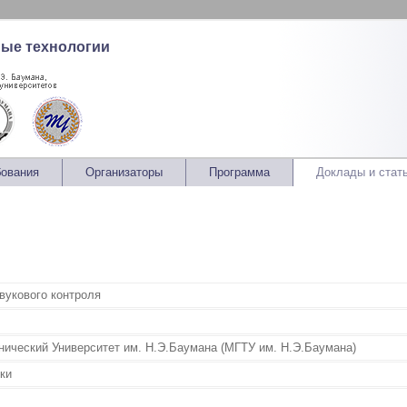
ные технологии
бования
Организаторы
Программа
Доклады и стат
вукового контроля
нический Университет им. Н.Э.Баумана (МГТУ им. Н.Э.Баумана)
ики