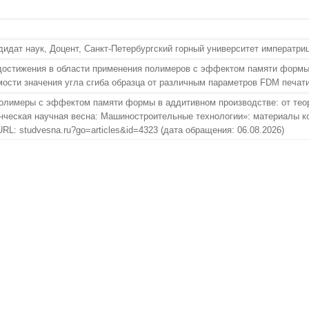
дидат наук, Доцент, Санкт-Петербургский горный университет императри
достижения в области применения полимеров с эффектом памяти формы
ости значения угла сгиба образца от различным параметров FDM печати
Полимеры с эффектом памяти формы в аддитивном производстве: от теори
ческая научная весна: Машиностроительные технологии»: материалы кон
L: studvesna.ru?go=articles&id=4323 (дата обращения: 06.08.2026)