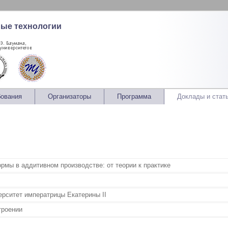
ные технологии
бования
Организаторы
Программа
Доклады и стат
мы в аддитивном производстве: от теории к практике
ерситет императрицы Екатерины II
троении