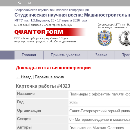
Всероссийская научно-техническая конференция
Студенческая научная весна: Машиностроитель
МГТУ им. Н.Э.Баумана, 13 - 17 апреля 2026 года
Главная
Принять участие
Заявка
Тре
Доклады и статьи конференции
← Назад
|
Перейти в архив
Карточка работы #4323
Название
Полимеры с эффектом памяти фор
Год
2025
Организация
Санкт-Петербургский горный унив
Секция
8 - Материаловедение в машинос
Авторы
Гильвитинов Михаил Олегович