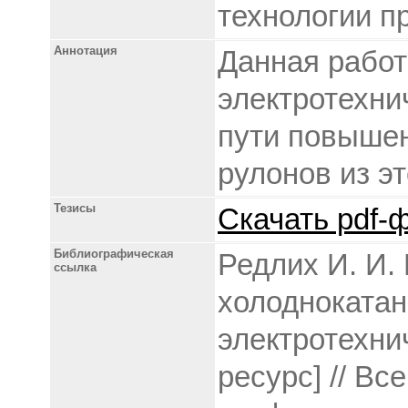
технологии пр
Аннотация
Данная рабо
электротехни
пути повышен
рулонов из э
Тезисы
Скачать pdf-ф
Библиографическая
Редлих И. И.
ссылка
холоднокатан
электротехни
ресурс] // В