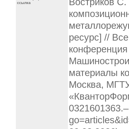
Востриков С.
ссылка
композиционн
металлорежущ
ресурс] // В
конференция 
Машинострои
материалы ко
Москва, МГТУ
«КванторФорм
0321601363.–
go=articles&i